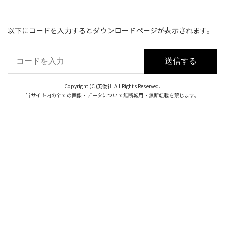
コ
ン
以下にコードを入力するとダウンロードページが表示されます。
テ
ン
ツ
へ
ス
Copyright (C)
英俊社
All Rights Reserved.
キ
当サイト内の全ての画像・データについて無断転用・無断転載を禁じます。
ッ
プ