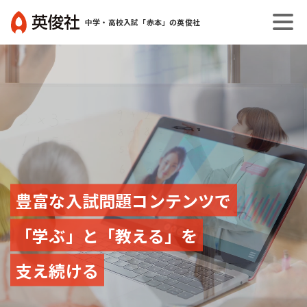
コ
中学・高校入試「赤本」の英俊社
ン
赤
テ
本
ン
(中
ツ
学
へ
入
ス
試・
キ
高
ッ
校
プ
入
豊富な入試問題コンテンツで
試
過
去
「学ぶ」と「教える」を
問
題
支え続ける
集)
の