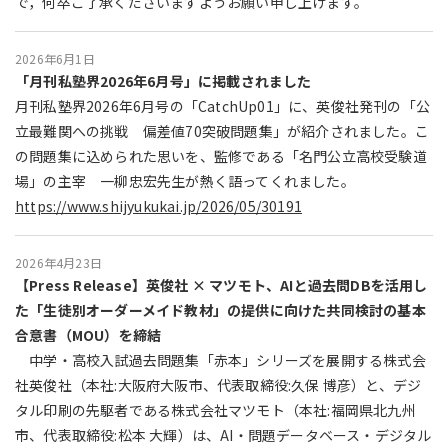
で，何卒ご了承くださいますようお願い申し上げます。
2026年6月1日
「月刊私塾界2026年6月号」に掲載されました
月刊私塾界2026年6月号の「CatchUp01」に、英俊社発刊の「公
立最難関への挑戦 偏差値70突破問題集」が紹介されました。こ
の問題集に込められた思いを、監修である「名門公立高校受験道
場」の主宰 一柳忠宏先生が熱く語ってくれました。
https://www.shijyukukai.jp/2026/05/30191
2026年4月23日
【Press Release】英俊社 × マツモト、AIと過去問DBを活用し
た「生徒別オーダーメイド教材」の提供に向けた共同検討の基本
合意書（MOU）を締結
中学・高校入試過去問題集「赤本」シリーズを展開する株式会
社英俊社（本社:大阪府大阪市、代表取締役:久保 博彦）と、デジ
タル印刷の先駆者である株式会社マツモト（本社:福岡県北九州
市、代表取締役:松本 大輝）は、AI・問題データベース・デジタル