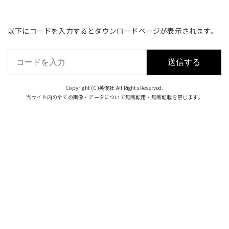
コ
ン
以下にコードを入力するとダウンロードページが表示されます。
テ
ン
ツ
へ
ス
Copyright (C)
英俊社
All Rights Reserved.
キ
当サイト内の全ての画像・データについて無断転用・無断転載を禁じます。
ッ
プ